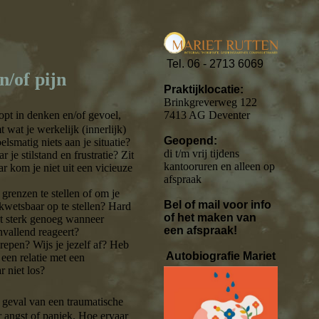
Tel. 06 - 2713 6069
n/of pijn
Praktijklocatie:
Brinkgreverweg 122
opt in denken en/of gevoel,
7413 AG Deventer
wat je werkelijk (innerlijk)
Geopend:
lsmatig niets aan je situatie?
di t/m vrij tijdens
r je stilstand en frustratie? Zit
kantooruren en alleen op
ar kom je niet uit een vicieuze
afspraak
renzen te stellen of om je
Bel of mail voor info
 kwetsbaar op te stellen? Hard
of het maken van
et sterk genoeg wanneer
een afspraak!
nvallend reageert?
repen? Wijs je jezelf af? Heb
Autobiografie Mariet
 een relatie met een
r niet los?
 geval van een traumatische
r angst of paniek. Hoe ervaar