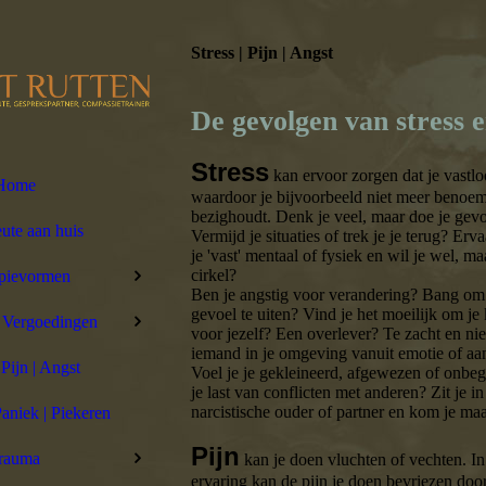
Stress | Pijn | Angst
De gevolgen van stress e
Stress
kan ervoor zorgen dat je vastlo
Home
waardoor je bijvoorbeeld niet meer benoemt 
bezighoudt. Denk je veel, maar doe je gevoe
ute aan huis
Vermijd je situaties of trek je je terug? Ervaa
je 'vast' mentaal of fysiek en wil je wel, ma
cirkel?
pievormen
Ben je angstig voor verandering? Bang om g
gevoel te uiten? Vind je het moeilijk om je
| Vergoedingen
voor jezelf? Een overlever? Te zacht en ni
iemand in je omgeving vanuit emotie of aa
 Pijn | Angst
Voel je je gekleineerd, afgewezen of onbeg
je last van conflicten met anderen? Zit je in
narcistische ouder of partner en kom je maa
Paniek | Piekeren
Pijn
rauma
kan je doen vluchten of vechten. In
ervaring kan de pijn je doen bevriezen doo