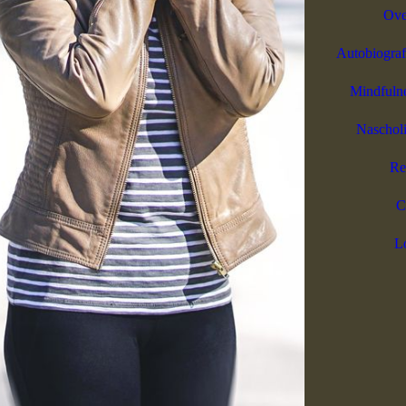
Ove
Autobiograf
Mindfulne
Nascholi
Re
C
Lo