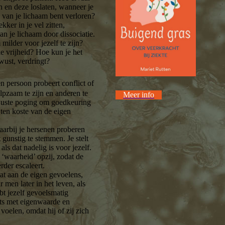
n en deze loslaten, wanneer je
n van je lichaam bent verloren?
kker in je vel zitten,
an je lichaam door dissociatie.
milder voor jezelf te zijn?
ke vrijheid? Hoe kun je het
wust, verdringt?
en persoon probeert conflict of
pzaam te zijn en anderen te
Meer info
ewuste poging om goedkeuring
 ten koste van de eigen
aarbij je hersenen proberen
 gunstig te stemmen. Je stelt
als dat nadelig is voor jezelf.
 ‘waarheid’ opzij, zodat de
erder escaleert.
at aan de eigen gevoelens,
men later in het leven, als
ebt jezelf gevoelsmatig
ets met eigenwaarde en
oelen, omdat hij of zij zich