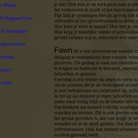
je dat? Hoe kun je op zoek gaan naar je pij
r Mariet
het vertrouwen in jezelf of het functionere
Pijn kun je verdringen met als gevolg niet le
ie Buigend Gras
zelfverlies of een gevoelloosheid in delen v
Hoe kom je weer in balans? Hoe leer je om 
ss Trainingen
Hoe krijg je innerlijke ruimte of persoonlij
gevoel toelaten wat je, misschien wel onbe
ngen trainers
Fawn
dit is een stressrespons waarbij e
censies
dreiging te verminderen door extreem behul
plezieren. Dit gedrag is vaak een onderb
te krijgen en harmonie te bewaren, meestal
ontact
behoeften en grenzen
Fawning is een reactie op angst en stress w
caties
om de persoon die je als bedreigend ervaart
je zeer behulpzaam en coöperatief op, zelfs 
Je zet op dat moment je eigen behoeften en
ander maar rustig blijft en de situatie niet v
Dat betekent dat iemand volledig voorbijga
waarden en normen. Dit is ook precies waar 
het gevaar geweken is, last van krijgt: je h
verraden en in de steek gelaten. Dat doet i
zelfvertrouwen. Ook kan iemand schaamte v
zo klein gemaakt heeft.