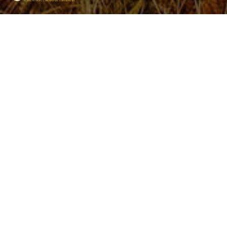
Nascholing Belichaamd Trainen
Nascholing voor mindfulness trainers
in Deventer.
Deze 2-daagse is geaccrediteerd voor 14 punten bij het SMR -
Stichting Mindfulness Register.
Data:
16 november | 15 februari 2025
8 maart en 14 juni 2025
31 mei en 14 juni 2025
6 september en 8 november 2025
4 oktober en 8 november 2025
Voor alle info en aanmelden klik
hier